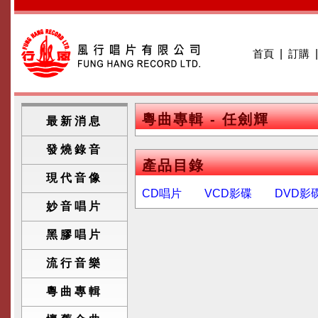
首頁
|
訂購
粵曲專輯 - 任劍輝
最新消息
發燒錄音
產品目錄
現代音像
CD唱片
VCD影碟
DVD影
妙音唱片
黑膠唱片
流行音樂
粵曲專輯