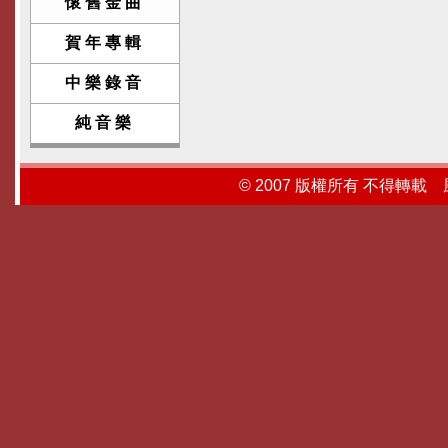
懷舊金曲
賀年專輯
中樂錄音
純音樂
© 2007 版權所有 不得轉載 風行