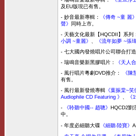
及EU版現已有售。
- 妙音最新專輯：
《傳奇 ~童 麗
聲》
同時上市。
- 天藝文化最新【HQCDII】系列
小調 ~童麗》
、
《流年如夢 ~張
- 七大國內發燒唱片公司聯合打
- 瑞鳴音樂新黑膠唱片：
《天人合一
- 風行唱片粵劇DVD推介：
《陳
有售。
- 風行最新發燒專輯
《葉振棠~笑
Audiophile CD Featuring 》
、
《1
-
《聆聽中國-- 趙聰》
HQCD2劉
中。
- 年度必細聽大碟
《細聽‧陸寶》