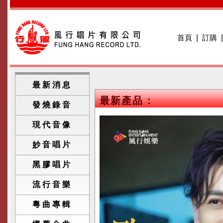
首頁
|
訂購
最新消息
最新產品 :
發燒錄音
現代音像
妙音唱片
黑膠唱片
流行音樂
粵曲專輯