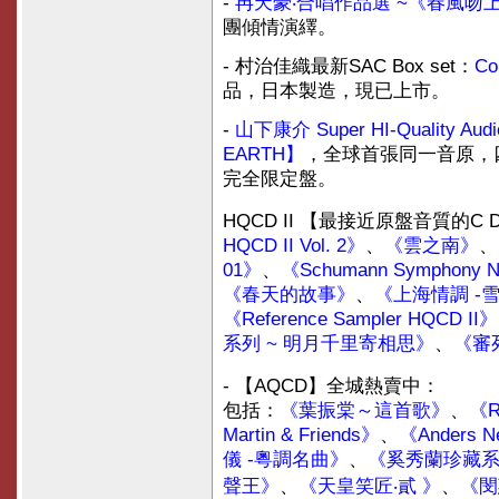
-
冉天豪‧合唱作品選 ~《春風吻
團傾情演繹。
- 村治佳織最新SAC Box set：
Col
品，日本製造，現已上市。
-
山下康介 Super HI-Quality Audi
EARTH】
，全球首張同一音原，
完全限定盤。
HQCD II 【最接近原盤音質的
C 
HQCD II Vol. 2》
、
《雲之南》
、
01》
、
《Schumann Symphony No
《春天的故事》
、
《上海情調 -
《Reference Sampler HQCD II》
系列 ~ 明月千里寄相思》
、
《審
- 【
AQCD
】全城熱賣中：
包括：
《葉振棠～這首歌》
、
《
R
Martin & Friends
》
、
《Anders Ne
儀 -粵調名曲》
、
《奚秀蘭珍藏系列
聲王》
、
《天皇笑匠‧貳 》
、
《閔