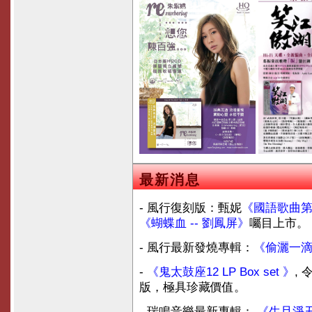
最新消息
- 風行復刻版：甄妮
《國語歌曲
《蝴蝶血 -- 劉鳳屏》
囑目上市。
- 風行最新發燒專輯：
《偷灑一滴
-
《鬼太鼓座12 LP Box set 》
,
版，極具珍藏價值。
- 瑞鳴音樂最新專輯：
《生旦淨