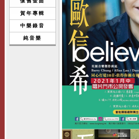
懷舊金曲
賀年專輯
中樂錄音
純音樂