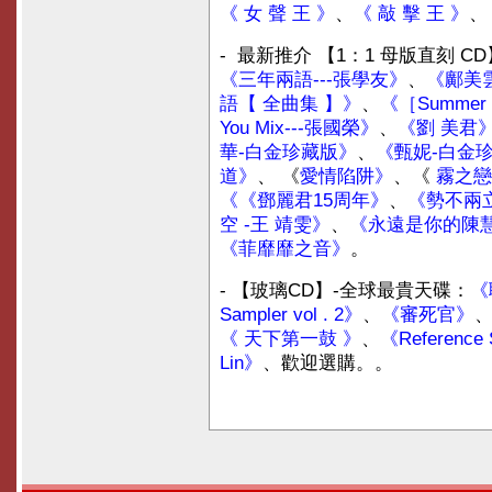
《 女 聲 王 》
、
《 敲 擊 王 》
、
-
最新推介 【
1
：
1
母版直刻
CD
《三年兩語---張學友》
、
《鄺美雲
語【 全曲集 】》
、
《［Summer
You Mix---張國榮》
、
《劉 美君
華
-
白金珍藏版》
、
《甄妮
-
白金
道》
、 《
愛情陷阱》
、《
霧之戀
《
《鄧麗君
15
周年》
、
《勢不兩
空
-
王 靖雯》
、
《永遠是你的陳
《菲靡靡之音》
。
- 【玻璃CD】-全球最貴天碟：
《
Sampler vol . 2》
、
《審死官》
《 天下第一鼓 》
、
《Reference
Lin》
、歡迎選購。。