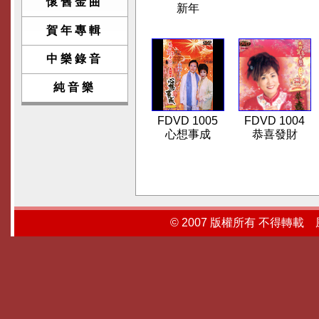
懷舊金曲
新年
賀年專輯
中樂錄音
純音樂
FDVD 1005
FDVD 1004
心想事成
恭喜發財
© 2007 版權所有 不得轉載 風行