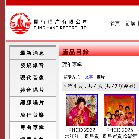
首頁
|
訂購
產品目錄
最新消息
賀年專輯
發燒錄音
顯示方式：
文字
|
圖片
現代音像
» 第
4
頁，共
4
頁 (共
47
項產品)
妙音唱片
黑膠唱片
流行音樂
粵曲專輯
FHCD 2032
FHCD 2025
喜洋洋．群星賀
群星齊賀歡樂年