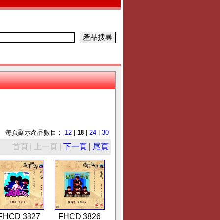
每頁顯示產品數目：
12
|
18
|
24
|
30
首頁 | 上一頁 |
下一頁
|
尾頁
FHCD 3827
FHCD 3826