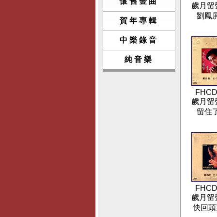
懷舊金曲
歲月留聲(
劉鳳
賀年專輯
中樂錄音
純音樂
FHCD
歲月留聲(
留住
FHCD
歲月留聲(
快回頭