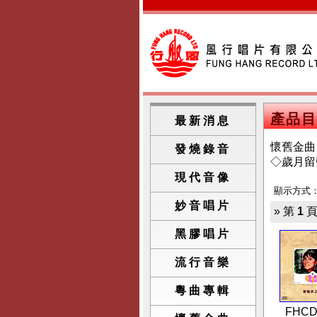
產品目
最新消息
懷舊金曲
發燒錄音
◇歲月留
現代音像
顯示方式
妙音唱片
» 第
1
頁
黑膠唱片
流行音樂
粵曲專輯
FHCD