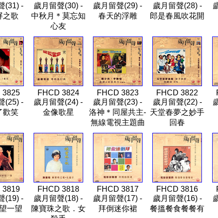
31) -
歲月留聲(30) -
歲月留聲(29) -
歲月留聲(28) -
歲
屏之歌
中秋月＊莫忘知
春天的浮雕
郎是春風吹花開
心友
 3825
FHCD 3824
FHCD 3823
FHCD 3822
25) -
歲月留聲(24) -
歲月留聲(23) -
歲月留聲(22) -
歲
了歡笑
金像歌星
洛神＊同屋共主-
天堂春夢之妙手
無線電視主題曲
回春
 3819
FHCD 3818
FHCD 3817
FHCD 3816
19) -
歲月留聲(18) -
歲月留聲(17) -
歲月留聲(16) -
歲
望一望
陳寶珠之歌．女
拜倒迷你裙
餐搵餐食餐餐有