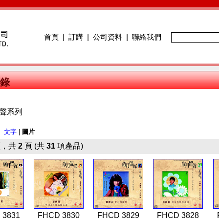
首頁
|
訂購
|
公司資料
|
聯絡我們
錄
聲系列
：
文字
|
圖片
，共
2
頁 (共
31
項產品)
 3831
FHCD 3830
FHCD 3829
FHCD 3828