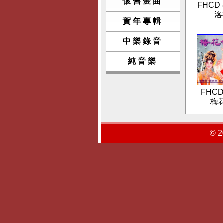
懷舊金曲
FHCD 
洛
賀年專輯
中樂錄音
純音樂
FHCD
梅
© 