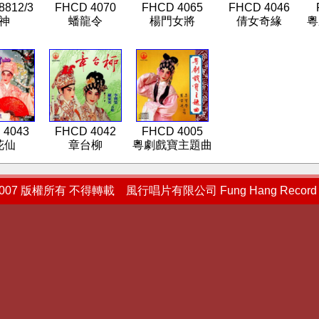
8812/3
FHCD 4070
FHCD 4065
FHCD 4046
神
蟠龍令
楊門女將
倩女奇緣
粵
 4043
FHCD 4042
FHCD 4005
花仙
章台柳
粵劇戲寶主題曲
2007 版權所有 不得轉載 風行唱片有限公司 Fung Hang Record L