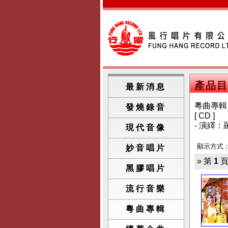
產品目
最新消息
粵曲專輯
發燒錄音
[ CD ]
- 演繹：
現代音像
顯示方式
妙音唱片
» 第
1
頁
黑膠唱片
流行音樂
粵曲專輯