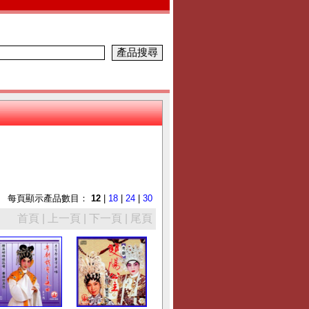
每頁顯示產品數目：
12
|
18
|
24
|
30
首頁 | 上一頁 |
下一頁 | 尾頁