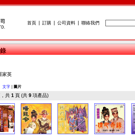
首頁
|
訂購
|
公司資料
|
聯絡我們
錄
羅家英
：
文字
|
圖片
，共
1
頁 (共
9
項產品)