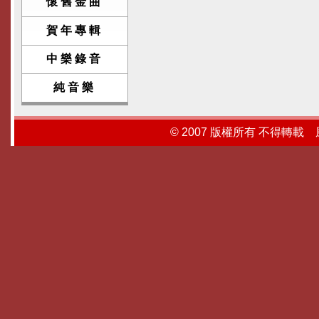
懷舊金曲
賀年專輯
中樂錄音
純音樂
© 2007 版權所有 不得轉載 風行