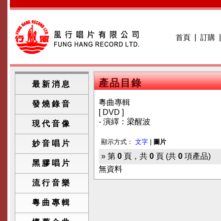
首頁
|
訂購
產品目錄
最新消息
粵曲專輯
發燒錄音
[ DVD ]
- 演繹：梁醒波
現代音像
顯示方式：
文字
|
圖片
妙音唱片
» 第
0
頁，共
0
頁 (共
0
項產品)
黑膠唱片
無資料
流行音樂
粵曲專輯