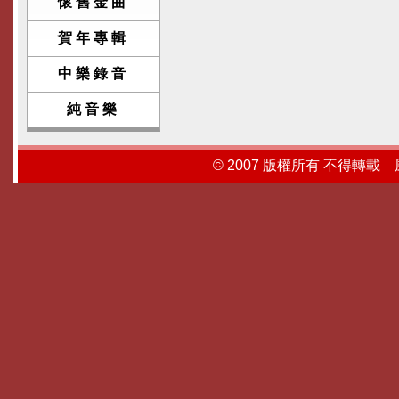
懷舊金曲
賀年專輯
中樂錄音
純音樂
© 2007 版權所有 不得轉載 風行