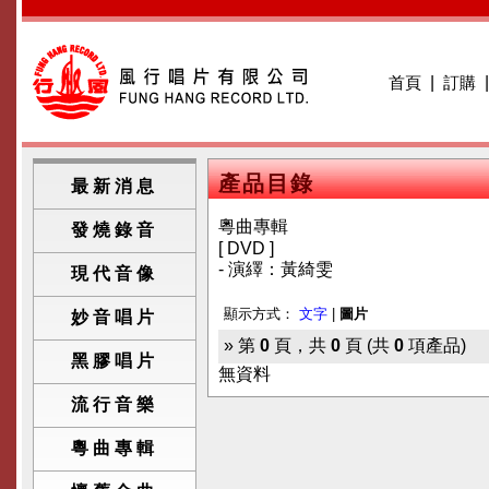
首頁
|
訂購
產品目錄
最新消息
粵曲專輯
發燒錄音
[ DVD ]
- 演繹：黃綺雯
現代音像
顯示方式：
文字
|
圖片
妙音唱片
» 第
0
頁，共
0
頁 (共
0
項產品)
黑膠唱片
無資料
流行音樂
粵曲專輯