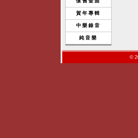
懷舊金曲
賀年專輯
中樂錄音
純音樂
© 