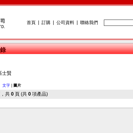
首頁
|
訂購
|
公司資料
|
聯絡我們
錄
區士賢
：
文字
|
圖片
，共
0
頁 (共
0
項產品)