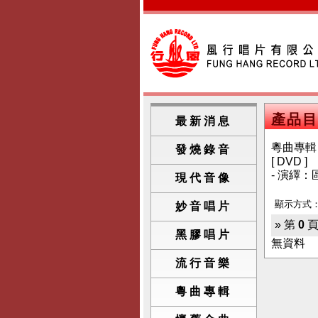
產品目
最新消息
粵曲專輯
發燒錄音
[ DVD ]
- 演繹：
現代音像
顯示方式
妙音唱片
» 第
0
頁
黑膠唱片
無資料
流行音樂
粵曲專輯