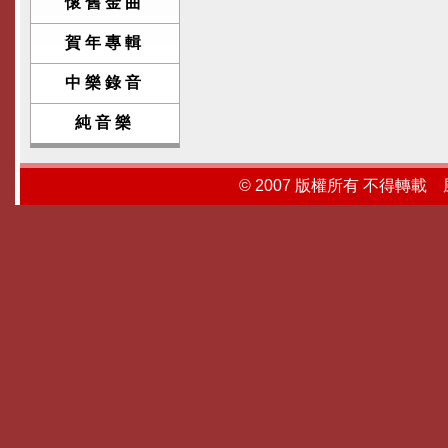
懷舊金曲
賀年專輯
中樂錄音
純音樂
© 2007 版權所有 不得轉載 風行