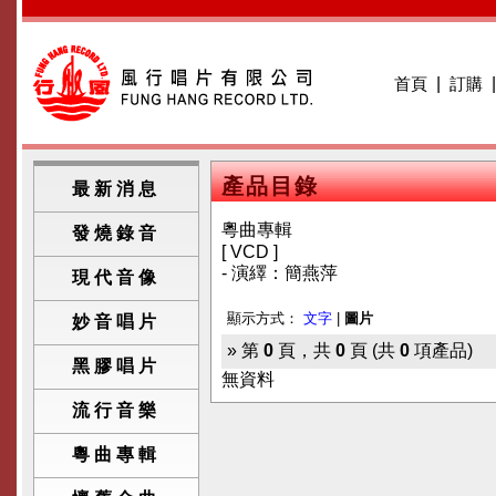
首頁
|
訂購
產品目錄
最新消息
粵曲專輯
發燒錄音
[ VCD ]
- 演繹：簡燕萍
現代音像
顯示方式：
文字
|
圖片
妙音唱片
» 第
0
頁，共
0
頁 (共
0
項產品)
黑膠唱片
無資料
流行音樂
粵曲專輯