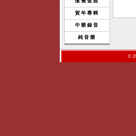
懷舊金曲
賀年專輯
中樂錄音
純音樂
© 