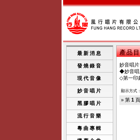
產品目
最新消息
妙音唱片
發燒錄音
◆妙音唱片 
◇第一印
現代音像
妙音唱片
顯示方式
» 第
1
頁
黑膠唱片
流行音樂
粵曲專輯