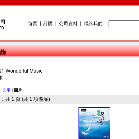
首頁
|
訂購
|
公司資料
|
聯絡我們
錄
Wonderful Music
象
：
文字
|
圖片
，共
1
頁 (共
1
項產品)