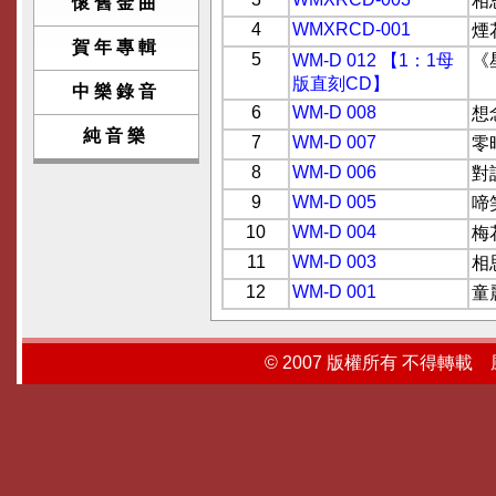
相
懷舊金曲
4
WMXRCD-001
煙
賀年專輯
5
WM-D 012 【1：1母
《
版直刻CD】
中樂錄音
6
WM-D 008
想
純音樂
7
WM-D 007
零
8
WM-D 006
對
9
WM-D 005
啼
10
WM-D 004
梅
11
WM-D 003
相
12
WM-D 001
童
© 2007 版權所有 不得轉載 風行