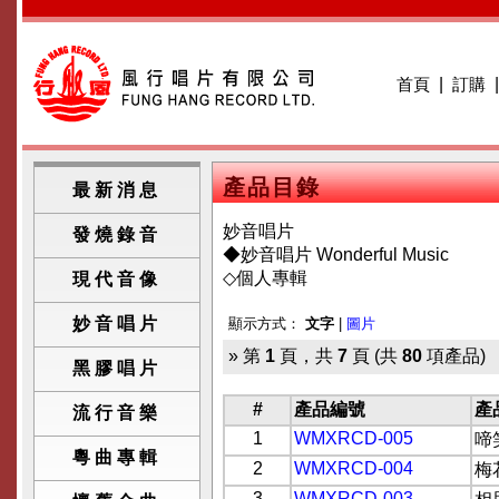
首頁
|
訂購
產品目錄
最新消息
妙音唱片
發燒錄音
◆妙音唱片 Wonderful Music
◇個人專輯
現代音像
妙音唱片
顯示方式：
文字
|
圖片
» 第
1
頁，共
7
頁 (共
80
項產品)
黑膠唱片
#
產品編號
產
流行音樂
1
WMXRCD-005
啼
粵曲專輯
2
WMXRCD-004
梅
3
WMXRCD-003