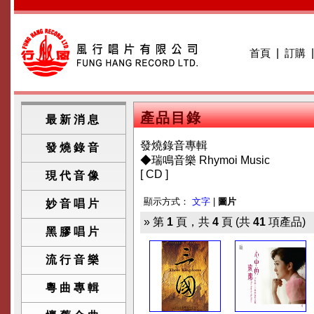
首頁
|
訂購
產品目錄
最新消息
發燒錄音專輯
發燒錄音
◆瑞鳴音樂 Rhymoi Music
[ CD ]
現代音像
顯示方式：
文字
|
圖片
妙音唱片
» 第
1
頁，共
4
頁 (共
41
項產品)
黑膠唱片
流行音樂
粵曲專輯