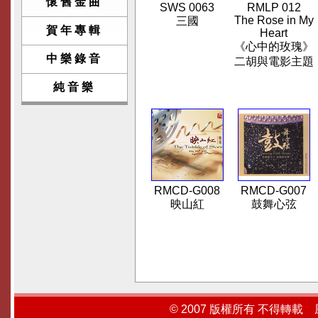
懷舊金曲
SWS 0063
RMLP 012
The Rose in My
三國
賀年專輯
Heart
《心中的玫瑰》
中樂錄音
二胡與電影主題
純音樂
RMCD-G008
RMCD-G007
映山紅
鼓舞心弦
© 2007 版權所有 不得轉載 風行