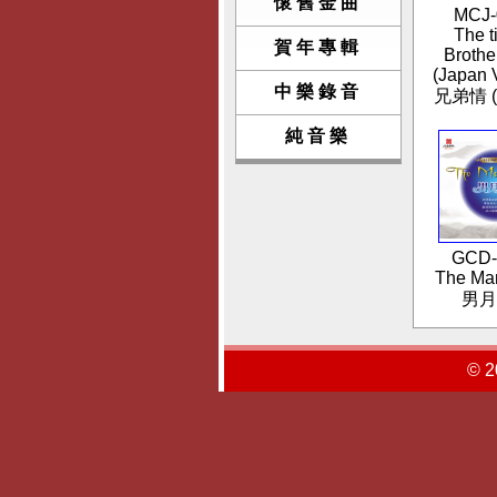
懷舊金曲
MCJ-
The t
賀年專輯
Broth
(Japan 
中樂錄音
兄弟情 
純音樂
GCD-
The Ma
男月亮
© 