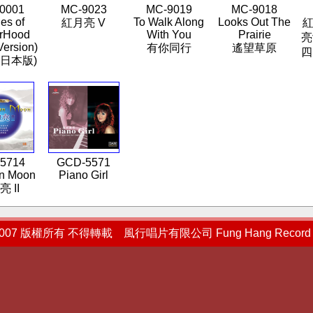
0001
MC-9023
MC-9019
MC-9018
ies of
To Walk Along
Looks Out The
紅月亮 V
紅
erHood
With You
Prairie
亮
Version)
有你同行
遙望草原
四
(日本版)
5714
GCD-5571
n Moon
Piano Girl
 II
2007 版權所有 不得轉載 風行唱片有限公司 Fung Hang Record L