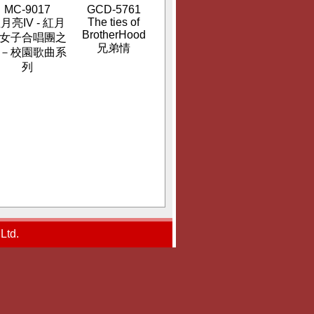
MC-9017
GCD-5761
The ties of
月亮IV - 紅月
BrotherHood
女子合唱團之
兄弟情
－校園歌曲系
列
td.