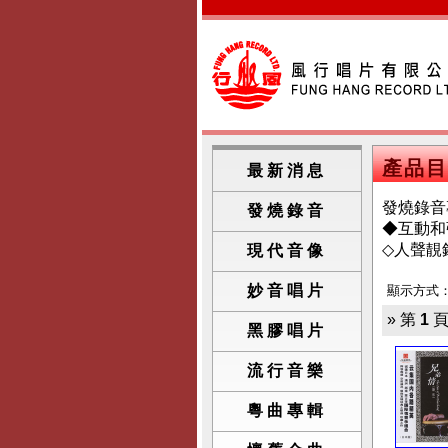
產品目
最新消息
發燒錄音
發燒錄音
◆互動和弦 
◇人聲靚
現代音像
妙音唱片
顯示方式
» 第
1
頁
黑膠唱片
流行音樂
粵曲專輯