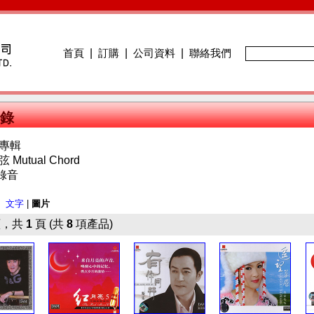
首頁
|
訂購
|
公司資料
|
聯絡我們
錄
專輯
Mutual Chord
錄音
：
文字
|
圖片
，共
1
頁 (共
8
項產品)