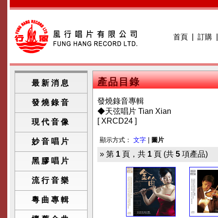
首頁
|
訂購
產品目錄
最新消息
發燒錄音專輯
發燒錄音
◆天弦唱片 Tian Xian
[ XRCD24 ]
現代音像
顯示方式：
文字
|
圖片
妙音唱片
» 第
1
頁，共
1
頁 (共
5
項產品)
黑膠唱片
流行音樂
粵曲專輯